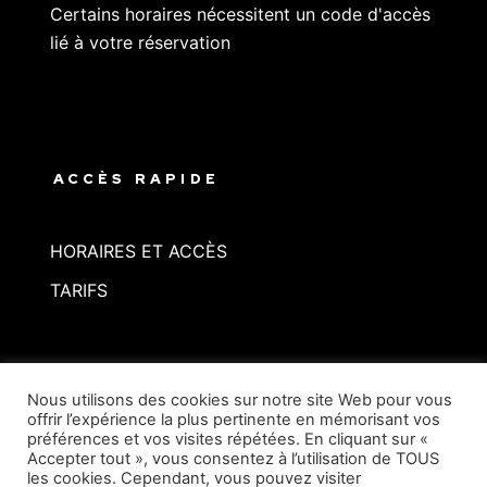
Certains horaires nécessitent un code d'accès
lié à votre réservation
ACCÈS RAPIDE
HORAIRES ET ACCÈS
TARIFS
Mentions légales
Nous utilisons des cookies sur notre site Web pour vous
offrir l’expérience la plus pertinente en mémorisant vos
préférences et vos visites répétées. En cliquant sur «
Accepter tout », vous consentez à l’utilisation de TOUS
les cookies. Cependant, vous pouvez visiter